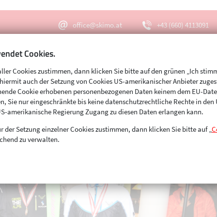
office@skimo.at
+43 (660) 4113091
endet Cookies.
aller Cookies zustimmen, dann klicken Sie bitte auf den grünen „Ich stim
Menu
Suche
s hiermit auch der Setzung von Cookies US-amerikanischer Anbieter zuge
echende Cookie erhobenen personenbezogenen Daten keinem dem EU-Dat
n, Sie nur eingeschränkte bis keine datenschutzrechtliche Rechte in de
US-amerikanische Regierung Zugang zu diesen Daten erlangen kann.
r der Setzung einzelner Cookies zustimmen, dann klicken Sie bitte auf „
C
chend zu verwalten.