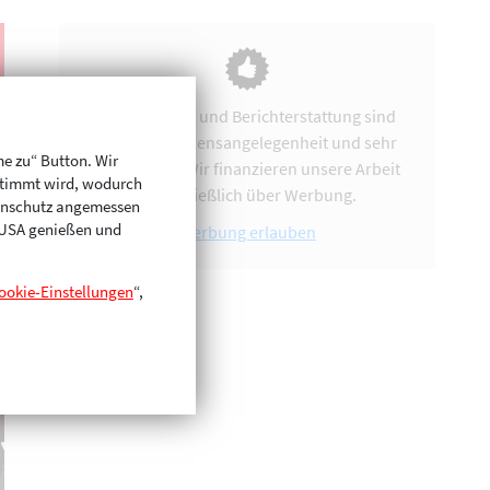
Vereinsarbeit und Berichterstattung sind
uns eine Herzensangelegenheit und sehr
me zu“ Button. Wir
zeitintensiv. Wir finanzieren unsere Arbeit
stimmt wird, wodurch
ausschließlich über Werbung.
enschutz angemessen
n USA genießen und
Werbung erlauben
ookie-Einstellungen
“,