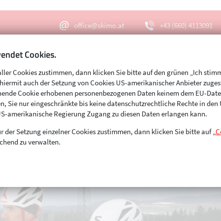
office@skimo.at
+43 (660) 4113091
endet Cookies.
aller Cookies zustimmen, dann klicken Sie bitte auf den grünen „Ich stim
Menu
Suche
s hiermit auch der Setzung von Cookies US-amerikanischer Anbieter zuge
echende Cookie erhobenen personenbezogenen Daten keinem dem EU-Dat
n, Sie nur eingeschränkte bis keine datenschutzrechtliche Rechte in de
US-amerikanische Regierung Zugang zu diesen Daten erlangen kann.
r der Setzung einzelner Cookies zustimmen, dann klicken Sie bitte auf „
C
chend zu verwalten.