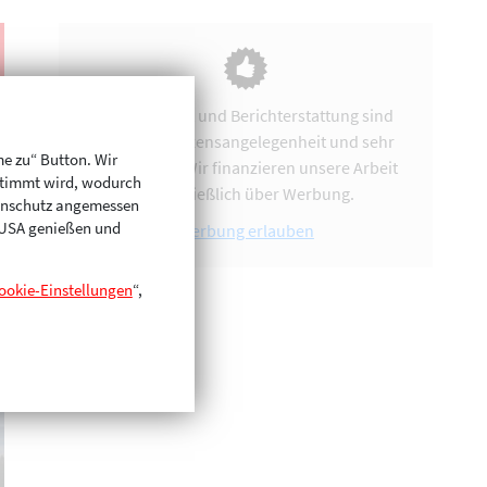
Vereinsarbeit und Berichterstattung sind
uns eine Herzensangelegenheit und sehr
me zu“ Button. Wir
zeitintensiv. Wir finanzieren unsere Arbeit
stimmt wird, wodurch
ausschließlich über Werbung.
enschutz angemessen
n USA genießen und
Werbung erlauben
ookie-Einstellungen
“,