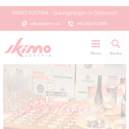
SKIMO AUSTRIA - Skibergsteigen in Österreich
office@skimo.at
+43 (660) 4113091
Menu
Suche