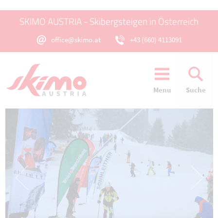
SKIMO AUSTRIA - Skibergsteigen in Österreich
office@skimo.at
+43 (660) 4113091
Menu
Suche