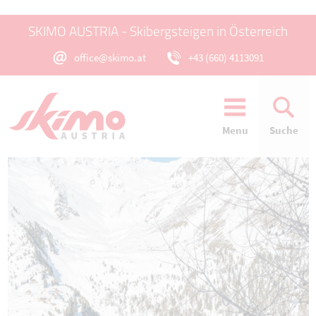
SKIMO AUSTRIA - Skibergsteigen in Österreich
office@skimo.at
+43 (660) 4113091
Menu
Suche