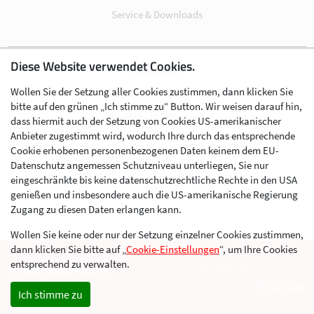
Service & Downloads
Diese Website verwendet Cookies.
Impressum
Wollen Sie der Setzung aller Cookies zustimmen, dann klicken Sie
Datenschutz
bitte auf den grünen „Ich stimme zu“ Button. Wir weisen darauf hin,
Cookie-Einstellungen
dass hiermit auch der Setzung von Cookies US-amerikanischer
Anbieter zugestimmt wird, wodurch Ihre durch das entsprechende
AGB
Cookie erhobenen personenbezogenen Daten keinem dem EU-
Kontakt
Datenschutz angemessen Schutzniveau unterliegen, Sie nur
eingeschränkte bis keine datenschutzrechtliche Rechte in den USA
Werben im Skibergsteigen
genießen und insbesondere auch die US-amerikanische Regierung
Zugang zu diesen Daten erlangen kann.
Wollen Sie keine oder nur der Setzung einzelner Cookies zustimmen,
dann klicken Sie bitte auf „
Cookie-Einstellungen
“, um Ihre Cookies
entsprechend zu verwalten.
© 2026 Skimo Austria
Eine Website der Agentur
Ich stimme zu