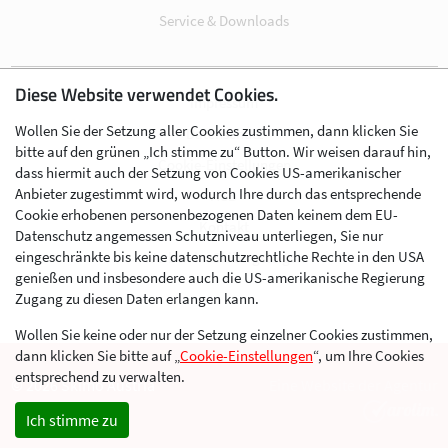
Service & Downloads
Diese Website verwendet Cookies.
Impressum
Wollen Sie der Setzung aller Cookies zustimmen, dann klicken Sie
Datenschutz
bitte auf den grünen „Ich stimme zu“ Button. Wir weisen darauf hin,
Cookie-Einstellungen
dass hiermit auch der Setzung von Cookies US-amerikanischer
Anbieter zugestimmt wird, wodurch Ihre durch das entsprechende
AGB
Cookie erhobenen personenbezogenen Daten keinem dem EU-
Kontakt
Datenschutz angemessen Schutzniveau unterliegen, Sie nur
eingeschränkte bis keine datenschutzrechtliche Rechte in den USA
Werben im Skibergsteigen
genießen und insbesondere auch die US-amerikanische Regierung
Zugang zu diesen Daten erlangen kann.
Wollen Sie keine oder nur der Setzung einzelner Cookies zustimmen,
dann klicken Sie bitte auf „
Cookie-Einstellungen
“, um Ihre Cookies
entsprechend zu verwalten.
© 2026 Skimo Austria
Eine Website der Agentur
Ich stimme zu