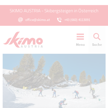
SKIMO AUSTRIA - Skibergsteigen in Österreich
office@skimo.at
+43 (660) 4113091
Menu
Suche