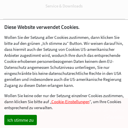
Service & Downloads
Diese Website verwendet Cookies.
Impressum
Wollen Sie der Setzung aller Cookies zustimmen, dann klicken Sie
Datenschutz
bitte auf den grünen „Ich stimme zu“ Button. Wir weisen darauf hin,
Cookie-Einstellungen
dass hiermit auch der Setzung von Cookies US-amerikanischer
Anbieter zugestimmt wird, wodurch Ihre durch das entsprechende
AGB
Cookie erhobenen personenbezogenen Daten keinem dem EU-
Kontakt
Datenschutz angemessen Schutzniveau unterliegen, Sie nur
eingeschränkte bis keine datenschutzrechtliche Rechte in den USA
Werben im Skibergsteigen
genießen und insbesondere auch die US-amerikanische Regierung
Zugang zu diesen Daten erlangen kann.
Wollen Sie keine oder nur der Setzung einzelner Cookies zustimmen,
dann klicken Sie bitte auf „
Cookie-Einstellungen
“, um Ihre Cookies
entsprechend zu verwalten.
© 2026 Skimo Austria
Eine Website der Agentur
Ich stimme zu