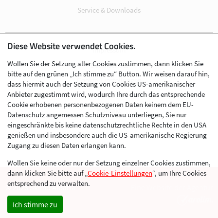
Service & Downloads
Diese Website verwendet Cookies.
Impressum
Wollen Sie der Setzung aller Cookies zustimmen, dann klicken Sie
Datenschutz
bitte auf den grünen „Ich stimme zu“ Button. Wir weisen darauf hin,
Cookie-Einstellungen
dass hiermit auch der Setzung von Cookies US-amerikanischer
Anbieter zugestimmt wird, wodurch Ihre durch das entsprechende
AGB
Cookie erhobenen personenbezogenen Daten keinem dem EU-
Kontakt
Datenschutz angemessen Schutzniveau unterliegen, Sie nur
eingeschränkte bis keine datenschutzrechtliche Rechte in den USA
Werben im Skibergsteigen
genießen und insbesondere auch die US-amerikanische Regierung
Zugang zu diesen Daten erlangen kann.
Wollen Sie keine oder nur der Setzung einzelner Cookies zustimmen,
dann klicken Sie bitte auf „
Cookie-Einstellungen
“, um Ihre Cookies
entsprechend zu verwalten.
© 2026 Skimo Austria
Eine Website der Agentur
Ich stimme zu