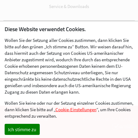
Service & Downloads
Diese Website verwendet Cookies.
Impressum
Wollen Sie der Setzung aller Cookies zustimmen, dann klicken Sie
Datenschutz
bitte auf den grünen „Ich stimme zu“ Button. Wir weisen darauf hin,
Cookie-Einstellungen
dass hiermit auch der Setzung von Cookies US-amerikanischer
Anbieter zugestimmt wird, wodurch Ihre durch das entsprechende
AGB
Cookie erhobenen personenbezogenen Daten keinem dem EU-
Kontakt
Datenschutz angemessen Schutzniveau unterliegen, Sie nur
eingeschränkte bis keine datenschutzrechtliche Rechte in den USA
Werben im Skibergsteigen
genießen und insbesondere auch die US-amerikanische Regierung
Zugang zu diesen Daten erlangen kann.
Wollen Sie keine oder nur der Setzung einzelner Cookies zustimmen,
dann klicken Sie bitte auf „
Cookie-Einstellungen
“, um Ihre Cookies
entsprechend zu verwalten.
© 2026 Skimo Austria
Eine Website der Agentur
Ich stimme zu