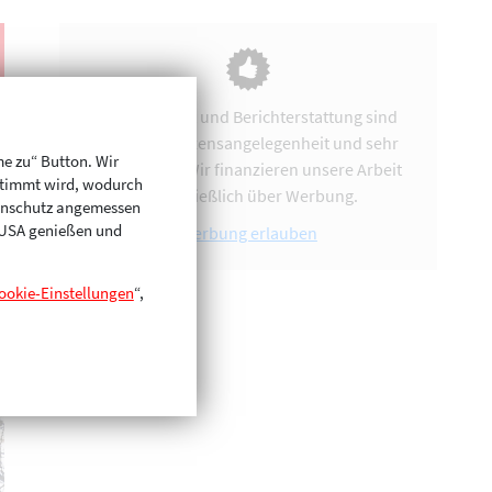
Vereinsarbeit und Berichterstattung sind
uns eine Herzensangelegenheit und sehr
me zu“ Button. Wir
zeitintensiv. Wir finanzieren unsere Arbeit
stimmt wird, wodurch
ausschließlich über Werbung.
enschutz angemessen
n USA genießen und
Werbung erlauben
ookie-Einstellungen
“,