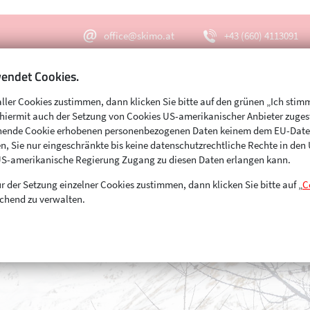
office@skimo.at
+43 (660) 4113091
endet Cookies.
aller Cookies zustimmen, dann klicken Sie bitte auf den grünen „Ich stim
Menu
Suche
s hiermit auch der Setzung von Cookies US-amerikanischer Anbieter zuge
echende Cookie erhobenen personenbezogenen Daten keinem dem EU-Dat
n, Sie nur eingeschränkte bis keine datenschutzrechtliche Rechte in de
US-amerikanische Regierung Zugang zu diesen Daten erlangen kann.
r der Setzung einzelner Cookies zustimmen, dann klicken Sie bitte auf „
C
chend zu verwalten.