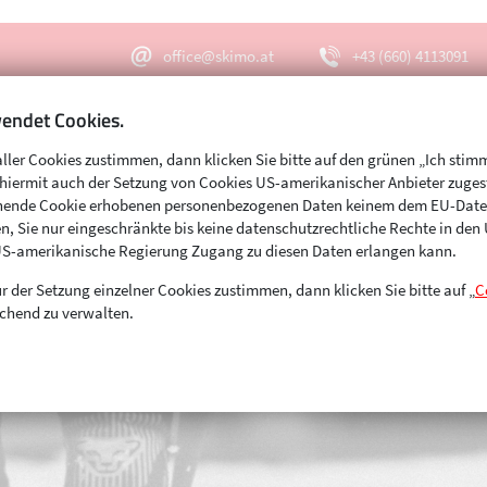
office@skimo.at
+43 (660) 4113091
endet Cookies.
aller Cookies zustimmen, dann klicken Sie bitte auf den grünen „Ich stim
Menu
Suche
s hiermit auch der Setzung von Cookies US-amerikanischer Anbieter zuge
echende Cookie erhobenen personenbezogenen Daten keinem dem EU-Dat
n, Sie nur eingeschränkte bis keine datenschutzrechtliche Rechte in de
US-amerikanische Regierung Zugang zu diesen Daten erlangen kann.
r der Setzung einzelner Cookies zustimmen, dann klicken Sie bitte auf „
C
chend zu verwalten.