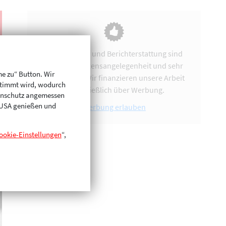
Vereinsarbeit und Berichterstattung sind
uns eine Herzensangelegenheit und sehr
me zu“ Button. Wir
zeitintensiv. Wir finanzieren unsere Arbeit
stimmt wird, wodurch
ausschließlich über Werbung.
enschutz angemessen
n USA genießen und
Werbung erlauben
ookie-Einstellungen
“,