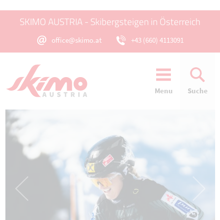
SKIMO AUSTRIA - Skibergsteigen in Österreich
office@skimo.at
+43 (660) 4113091
Menu
Suche