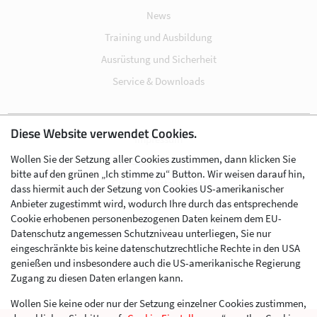
News
Training und Ausbildung
Ausrüstung und Sicherheit
Service & Downloads
Diese Website verwendet Cookies.
Impressum
Wollen Sie der Setzung aller Cookies zustimmen, dann klicken Sie
Datenschutz
bitte auf den grünen „Ich stimme zu“ Button. Wir weisen darauf hin,
Cookie-Einstellungen
dass hiermit auch der Setzung von Cookies US-amerikanischer
Anbieter zugestimmt wird, wodurch Ihre durch das entsprechende
AGB
Cookie erhobenen personenbezogenen Daten keinem dem EU-
Kontakt
Datenschutz angemessen Schutzniveau unterliegen, Sie nur
eingeschränkte bis keine datenschutzrechtliche Rechte in den USA
Werben im Skibergsteigen
genießen und insbesondere auch die US-amerikanische Regierung
Zugang zu diesen Daten erlangen kann.
Wollen Sie keine oder nur der Setzung einzelner Cookies zustimmen,