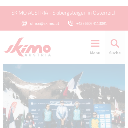
SKIMO AUSTRIA - Skibergsteigen in Österreich
office@skimo.at
+43 (660) 4113091
Menu
Suche