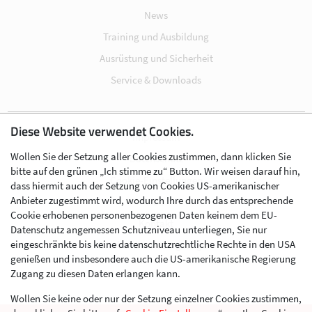
News
Training und Ausbildung
Ausrüstung und Sicherheit
Service & Downloads
Diese Website verwendet Cookies.
Impressum
Wollen Sie der Setzung aller Cookies zustimmen, dann klicken Sie
Datenschutz
bitte auf den grünen „Ich stimme zu“ Button. Wir weisen darauf hin,
Cookie-Einstellungen
dass hiermit auch der Setzung von Cookies US-amerikanischer
Anbieter zugestimmt wird, wodurch Ihre durch das entsprechende
AGB
Cookie erhobenen personenbezogenen Daten keinem dem EU-
Kontakt
Datenschutz angemessen Schutzniveau unterliegen, Sie nur
eingeschränkte bis keine datenschutzrechtliche Rechte in den USA
Werben im Skibergsteigen
genießen und insbesondere auch die US-amerikanische Regierung
Zugang zu diesen Daten erlangen kann.
Wollen Sie keine oder nur der Setzung einzelner Cookies zustimmen,