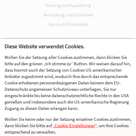
Training und Ausbildung
Ausrüstung und Sicherheit
Service & Downloads
Diese Website verwendet Cookies.
Impressum
Wollen Sie der Setzung aller Cookies zustimmen, dann klicken Sie
Datenschutz
bitte auf den grünen „Ich stimme zu“ Button. Wir weisen darauf hin,
Cookie-Einstellungen
dass hiermit auch der Setzung von Cookies US-amerikanischer
Anbieter zugestimmt wird, wodurch Ihre durch das entsprechende
AGB
Cookie erhobenen personenbezogenen Daten keinem dem EU-
Kontakt
Datenschutz angemessen Schutzniveau unterliegen, Sie nur
eingeschränkte bis keine datenschutzrechtliche Rechte in den USA
Werben im Skibergsteigen
genießen und insbesondere auch die US-amerikanische Regierung
Zugang zu diesen Daten erlangen kann.
Wollen Sie keine oder nur der Setzung einzelner Cookies zustimmen,
dann klicken Sie bitte auf „
Cookie-Einstellungen
“, um Ihre Cookies
entsprechend zu verwalten.
© 2026 Skimo Austria
Eine Website der Agentur