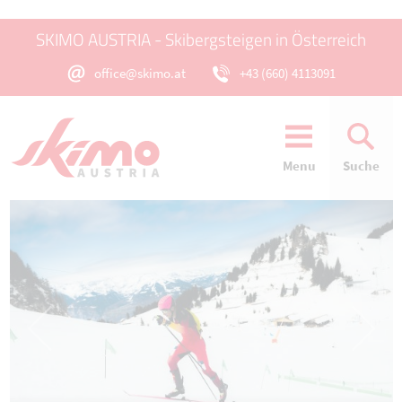
SKIMO AUSTRIA - Skibergsteigen in Österreich
office@skimo.at
+43 (660) 4113091
Menu
Suche