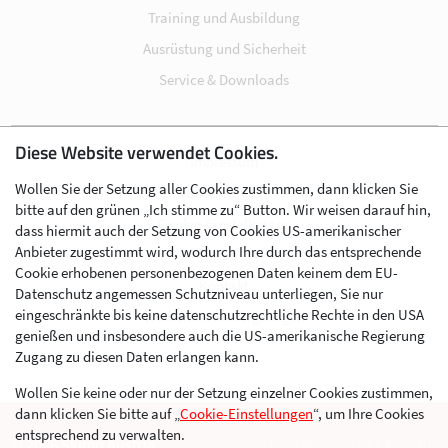
Training und Ausbildung
Ausrüstung und Sicherheit
Service & Downloads
Diese Website verwendet Cookies.
Impressum
Wollen Sie der Setzung aller Cookies zustimmen, dann klicken Sie
Datenschutz
bitte auf den grünen „Ich stimme zu“ Button. Wir weisen darauf hin,
Cookie-Einstellungen
dass hiermit auch der Setzung von Cookies US-amerikanischer
Anbieter zugestimmt wird, wodurch Ihre durch das entsprechende
AGB
Cookie erhobenen personenbezogenen Daten keinem dem EU-
Kontakt
Datenschutz angemessen Schutzniveau unterliegen, Sie nur
eingeschränkte bis keine datenschutzrechtliche Rechte in den USA
Werben im Skibergsteigen
genießen und insbesondere auch die US-amerikanische Regierung
Zugang zu diesen Daten erlangen kann.
Wollen Sie keine oder nur der Setzung einzelner Cookies zustimmen,
dann klicken Sie bitte auf „
Cookie-Einstellungen
“, um Ihre Cookies
entsprechend zu verwalten.
© 2026 Skimo Austria
Eine Website der Agentur