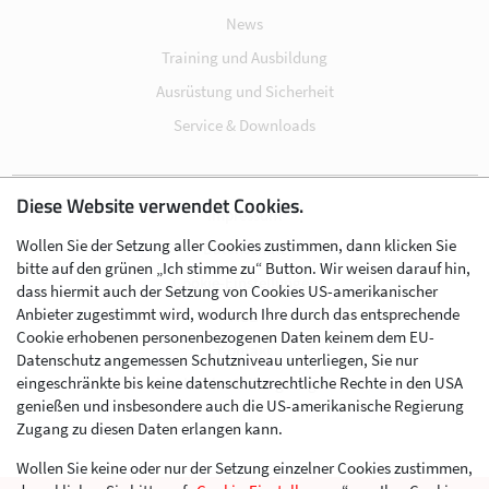
News
Training und Ausbildung
Ausrüstung und Sicherheit
Service & Downloads
Diese Website verwendet Cookies.
Impressum
Wollen Sie der Setzung aller Cookies zustimmen, dann klicken Sie
Datenschutz
bitte auf den grünen „Ich stimme zu“ Button. Wir weisen darauf hin,
Cookie-Einstellungen
dass hiermit auch der Setzung von Cookies US-amerikanischer
Anbieter zugestimmt wird, wodurch Ihre durch das entsprechende
AGB
Cookie erhobenen personenbezogenen Daten keinem dem EU-
Kontakt
Datenschutz angemessen Schutzniveau unterliegen, Sie nur
eingeschränkte bis keine datenschutzrechtliche Rechte in den USA
Werben im Skibergsteigen
genießen und insbesondere auch die US-amerikanische Regierung
Zugang zu diesen Daten erlangen kann.
Wollen Sie keine oder nur der Setzung einzelner Cookies zustimmen,