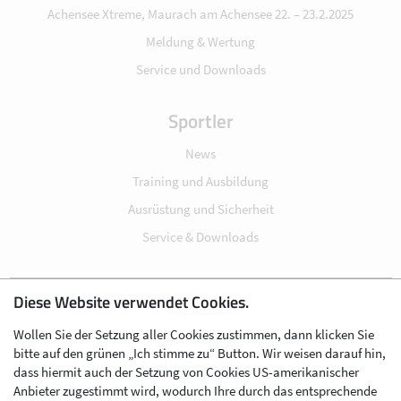
Achensee Xtreme, Maurach am Achensee 22. – 23.2.2025
Meldung & Wertung
Service und Downloads
Sportler
News
Training und Ausbildung
Ausrüstung und Sicherheit
Service & Downloads
Diese Website verwendet Cookies.
Impressum
Wollen Sie der Setzung aller Cookies zustimmen, dann klicken Sie
Datenschutz
bitte auf den grünen „Ich stimme zu“ Button. Wir weisen darauf hin,
Cookie-Einstellungen
dass hiermit auch der Setzung von Cookies US-amerikanischer
Anbieter zugestimmt wird, wodurch Ihre durch das entsprechende
AGB