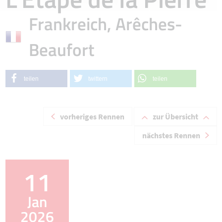
Frankreich, Arêches-
Beaufort
teilen
twittern
teilen
vorheriges Rennen
zur Übersicht
nächstes Rennen
11
Jan
2026