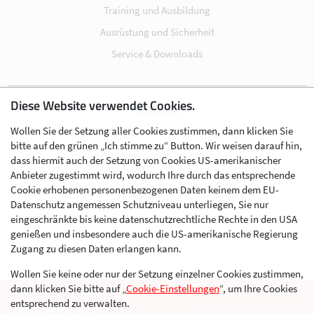
Training und Ausbildung
Ausrüstung und Sicherheit
Service & Downloads
Diese Website verwendet Cookies.
Impressum
Wollen Sie der Setzung aller Cookies zustimmen, dann klicken Sie
Datenschutz
bitte auf den grünen „Ich stimme zu“ Button. Wir weisen darauf hin,
Cookie-Einstellungen
dass hiermit auch der Setzung von Cookies US-amerikanischer
Anbieter zugestimmt wird, wodurch Ihre durch das entsprechende
AGB
Cookie erhobenen personenbezogenen Daten keinem dem EU-
Kontakt
Datenschutz angemessen Schutzniveau unterliegen, Sie nur
eingeschränkte bis keine datenschutzrechtliche Rechte in den USA
Werben im Skibergsteigen
genießen und insbesondere auch die US-amerikanische Regierung
Zugang zu diesen Daten erlangen kann.
Wollen Sie keine oder nur der Setzung einzelner Cookies zustimmen,
dann klicken Sie bitte auf „
Cookie-Einstellungen
“, um Ihre Cookies
entsprechend zu verwalten.
© 2026 Skimo Austria
Eine Website der Agentur