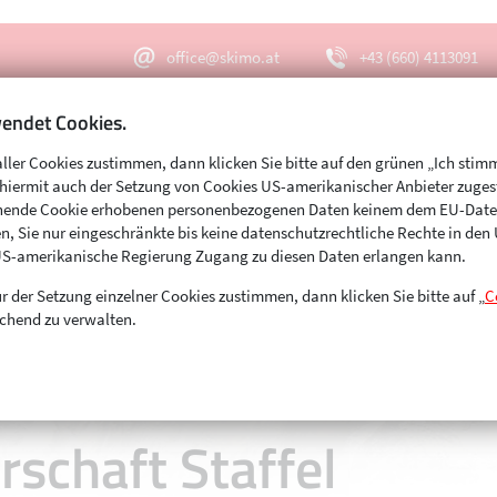
office@skimo.at
+43 (660) 4113091
endet Cookies.
aller Cookies zustimmen, dann klicken Sie bitte auf den grünen „Ich stim
Menu
Suche
s hiermit auch der Setzung von Cookies US-amerikanischer Anbieter zuge
echende Cookie erhobenen personenbezogenen Daten keinem dem EU-Dat
n, Sie nur eingeschränkte bis keine datenschutzrechtliche Rechte in de
ft Staffel
US-amerikanische Regierung Zugang zu diesen Daten erlangen kann.
r der Setzung einzelner Cookies zustimmen, dann klicken Sie bitte auf „
C
chend zu verwalten.
rschaft Staffel