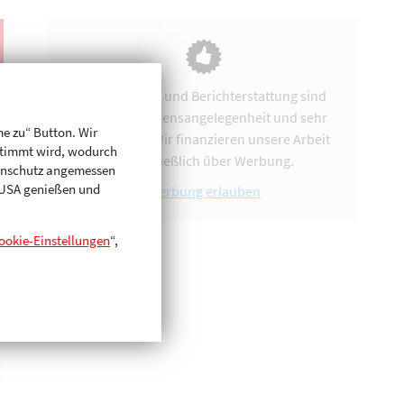
Vereinsarbeit und Berichterstattung sind
uns eine Herzensangelegenheit und sehr
me zu“ Button. Wir
zeitintensiv. Wir finanzieren unsere Arbeit
stimmt wird, wodurch
ausschließlich über Werbung.
enschutz angemessen
n USA genießen und
Werbung erlauben
ookie-Einstellungen
“,