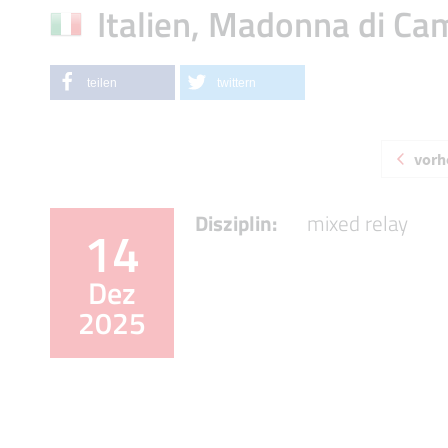
Italien, Madonna di Ca
teilen
twittern
vorh
Disziplin:
mixed relay
14
Dez
2025