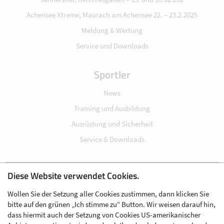
Achensee Xtreme, Maurach am Achensee 22. – 23.2.2025
Meldung & Wertung
Service und Downloads
Sportler
News
Training und Ausbildung
Ausrüstung und Sicherheit
Service & Downloads
Diese Website verwendet Cookies.
Impressum
Wollen Sie der Setzung aller Cookies zustimmen, dann klicken Sie
Datenschutz
bitte auf den grünen „Ich stimme zu“ Button. Wir weisen darauf hin,
Cookie-Einstellungen
dass hiermit auch der Setzung von Cookies US-amerikanischer