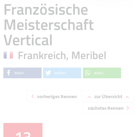
Französische
Meisterschaft
Vertical
Frankreich, Meribel
teilen
twittern
teilen
vorheriges Rennen
zur Übersicht
nächstes Rennen
13