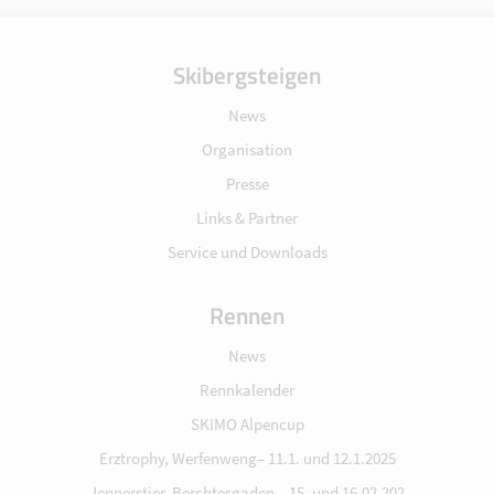
Skibergsteigen
News
Organisation
Presse
Links & Partner
Service und Downloads
Rennen
News
Rennkalender
SKIMO Alpencup
Erztrophy, Werfenweng– 11.1. und 12.1.2025
Jennerstier, Berchtesgaden – 15. und 16.02.202