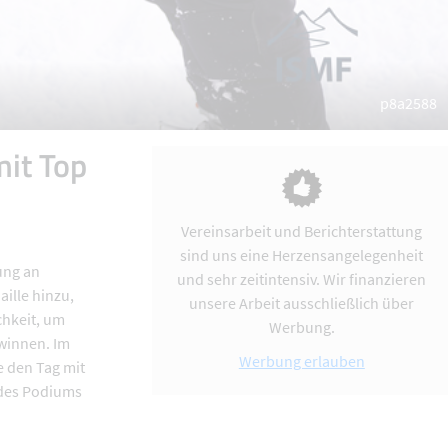
p8a2588
mit Top
Vereinsarbeit und Berichterstattung
sind uns eine Herzensangelegenheit
ung an
und sehr zeitintensiv. Wir finanzieren
ille hinzu,
unsere Arbeit ausschließlich über
chkeit, um
Werbung.
winnen. Im
Werbung erlauben
 den Tag mit
 des Podiums