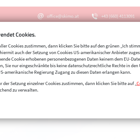
office@skimo.at
+43 (660) 4113091
endet Cookies.
aller Cookies zustimmen, dann klicken Sie bitte auf den grünen „Ich stim
Menu
Suche
s hiermit auch der Setzung von Cookies US-amerikanischer Anbieter zuge
echende Cookie erhobenen personenbezogenen Daten keinem dem EU-Dat
n, Sie nur eingeschränkte bis keine datenschutzrechtliche Rechte in de
US-amerikanische Regierung Zugang zu diesen Daten erlangen kann.
r der Setzung einzelner Cookies zustimmen, dann klicken Sie bitte auf „
C
chend zu verwalten.