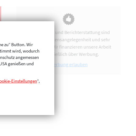
Vereinsarbeit und Berichterstattung sind
uns eine Herzensangelegenheit und sehr
me zu“ Button. Wir
zeitintensiv. Wir finanzieren unsere Arbeit
stimmt wird, wodurch
ausschließlich über Werbung.
enschutz angemessen
n USA genießen und
Werbung erlauben
ookie-Einstellungen
“,