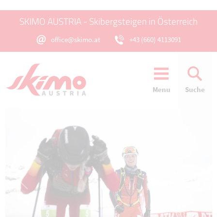
SKIMO AUSTRIA - Skibergsteigen in Österreich
office@skimo.at
+43 (660) 4113091
Menu
Suche