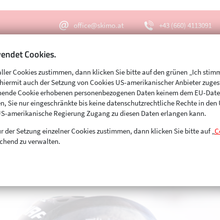
office@skimo.at
+43 (660) 4113091
endet Cookies.
aller Cookies zustimmen, dann klicken Sie bitte auf den grünen „Ich stim
Menu
Suche
s hiermit auch der Setzung von Cookies US-amerikanischer Anbieter zuge
echende Cookie erhobenen personenbezogenen Daten keinem dem EU-Dat
n, Sie nur eingeschränkte bis keine datenschutzrechtliche Rechte in de
US-amerikanische Regierung Zugang zu diesen Daten erlangen kann.
r der Setzung einzelner Cookies zustimmen, dann klicken Sie bitte auf „
C
chend zu verwalten.