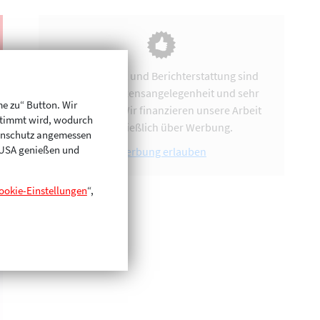
Vereinsarbeit und Berichterstattung sind
uns eine Herzensangelegenheit und sehr
me zu“ Button. Wir
zeitintensiv. Wir finanzieren unsere Arbeit
stimmt wird, wodurch
ausschließlich über Werbung.
enschutz angemessen
n USA genießen und
Werbung erlauben
ookie-Einstellungen
“,