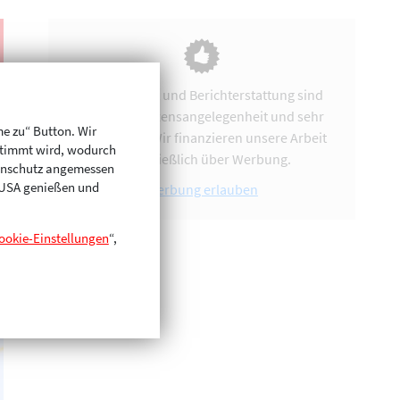
Vereinsarbeit und Berichterstattung sind
uns eine Herzensangelegenheit und sehr
me zu“ Button. Wir
zeitintensiv. Wir finanzieren unsere Arbeit
stimmt wird, wodurch
ausschließlich über Werbung.
enschutz angemessen
n USA genießen und
Werbung erlauben
ookie-Einstellungen
“,