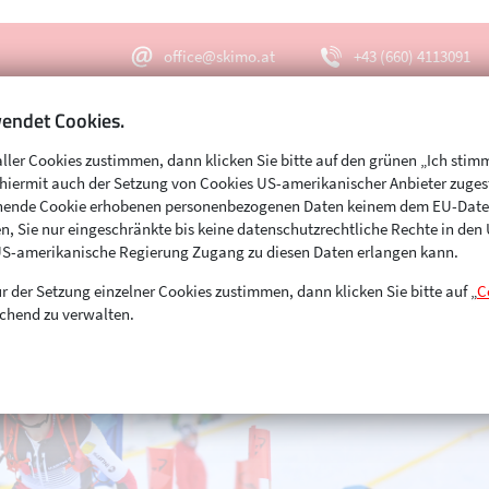
office@skimo.at
+43 (660) 4113091
endet Cookies.
aller Cookies zustimmen, dann klicken Sie bitte auf den grünen „Ich stim
Menu
Suche
s hiermit auch der Setzung von Cookies US-amerikanischer Anbieter zuge
echende Cookie erhobenen personenbezogenen Daten keinem dem EU-Dat
n, Sie nur eingeschränkte bis keine datenschutzrechtliche Rechte in de
US-amerikanische Regierung Zugang zu diesen Daten erlangen kann.
r der Setzung einzelner Cookies zustimmen, dann klicken Sie bitte auf „
C
chend zu verwalten.