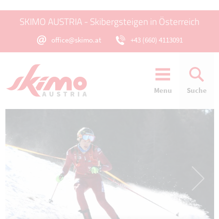
SKIMO AUSTRIA - Skibergsteigen in Österreich
office@skimo.at
+43 (660) 4113091
Menu
Suche