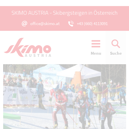
SKIMO AUSTRIA - Skibergsteigen in Österreich
office@skimo.at
+43 (660) 4113091
Menu
Suche