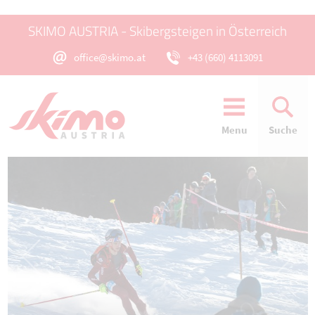
SKIMO AUSTRIA - Skibergsteigen in Österreich
office@skimo.at
+43 (660) 4113091
Menu
Suche