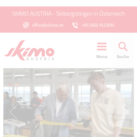
SKIMO AUSTRIA - Skibergsteigen in Österreich
office@skimo.at
+43 (660) 4113091
Menu
Suche