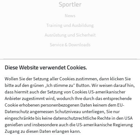
Sportler
News
Training und Ausbildung
Ausrüstung und Sicherheit
Service & Downloads
Diese Website verwendet Cookies.
Impressum
Wollen Sie der Setzung aller Cookies zustimmen, dann klicken Sie
Datenschutz
bitte auf den grünen „Ich stimme zu“ Button. Wir weisen darauf hin,
Cookie-Einstellungen
dass hiermit auch der Setzung von Cookies US-amerikanischer
Anbieter zugestimmt wird, wodurch Ihre durch das entsprechende
AGB
Cookie erhobenen personenbezogenen Daten keinem dem EU-
Kontakt
Datenschutz angemessen Schutzniveau unterliegen, Sie nur
eingeschränkte bis keine datenschutzrechtliche Rechte in den USA
Werben im Skibergsteigen
genießen und insbesondere auch die US-amerikanische Regierung
Zugang zu diesen Daten erlangen kann.