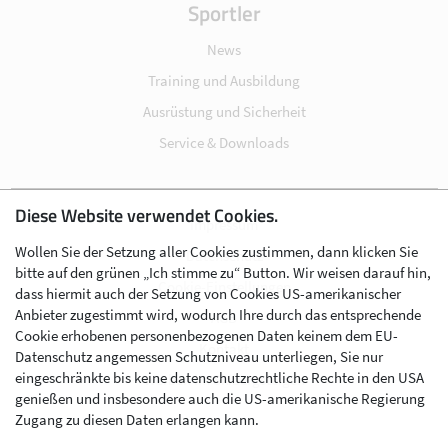
Sportler
News
Training und Ausbildung
Ausrüstung und Sicherheit
Service & Downloads
Diese Website verwendet Cookies.
Impressum
Wollen Sie der Setzung aller Cookies zustimmen, dann klicken Sie
Datenschutz
bitte auf den grünen „Ich stimme zu“ Button. Wir weisen darauf hin,
Cookie-Einstellungen
dass hiermit auch der Setzung von Cookies US-amerikanischer
Anbieter zugestimmt wird, wodurch Ihre durch das entsprechende
AGB
Cookie erhobenen personenbezogenen Daten keinem dem EU-
Kontakt
Datenschutz angemessen Schutzniveau unterliegen, Sie nur
eingeschränkte bis keine datenschutzrechtliche Rechte in den USA
Werben im Skibergsteigen
genießen und insbesondere auch die US-amerikanische Regierung
Zugang zu diesen Daten erlangen kann.