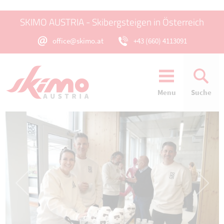
SKIMO AUSTRIA - Skibergsteigen in Österreich
office@skimo.at
+43 (660) 4113091
Menu
Suche