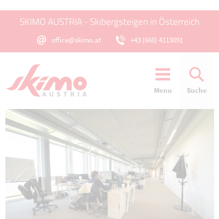
SKIMO AUSTRIA - Skibergsteigen in Österreich
office@skimo.at
+43 (660) 4113091
Menu
Suche