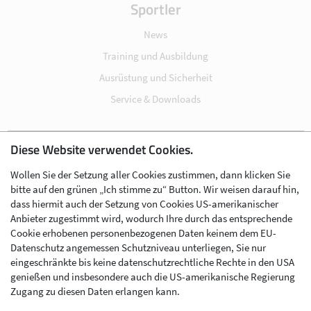
Sportler
News
Training und Ausbildung
Ausrüstung und Sicherheit
Service & Downloads
Diese Website verwendet Cookies.
Impressum
Wollen Sie der Setzung aller Cookies zustimmen, dann klicken Sie
Datenschutz
bitte auf den grünen „Ich stimme zu“ Button. Wir weisen darauf hin,
Cookie-Einstellungen
dass hiermit auch der Setzung von Cookies US-amerikanischer
Anbieter zugestimmt wird, wodurch Ihre durch das entsprechende
AGB
Cookie erhobenen personenbezogenen Daten keinem dem EU-
Kontakt
Datenschutz angemessen Schutzniveau unterliegen, Sie nur
eingeschränkte bis keine datenschutzrechtliche Rechte in den USA
Werben im Skibergsteigen
genießen und insbesondere auch die US-amerikanische Regierung
Zugang zu diesen Daten erlangen kann.