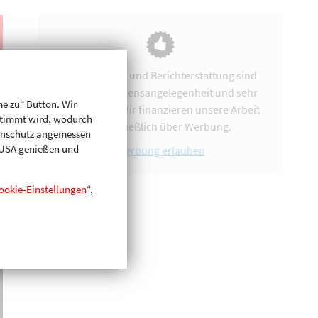
Vereinsarbeit und Berichterstattung sind
uns eine Herzensangelegenheit und sehr
me zu“ Button. Wir
zeitintensiv. Wir finanzieren unsere Arbeit
stimmt wird, wodurch
ausschließlich über Werbung.
enschutz angemessen
n USA genießen und
Werbung erlauben
ookie-Einstellungen
“,