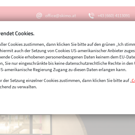
office@skimo.at
+43 (660) 4113091
endet Cookies.
aller Cookies zustimmen, dann klicken Sie bitte auf den grünen „Ich stim
Menu
Suche
s hiermit auch der Setzung von Cookies US-amerikanischer Anbieter zuge
echende Cookie erhobenen personenbezogenen Daten keinem dem EU-Dat
n, Sie nur eingeschränkte bis keine datenschutzrechtliche Rechte in de
US-amerikanische Regierung Zugang zu diesen Daten erlangen kann.
r der Setzung einzelner Cookies zustimmen, dann klicken Sie bitte auf „
C
chend zu verwalten.