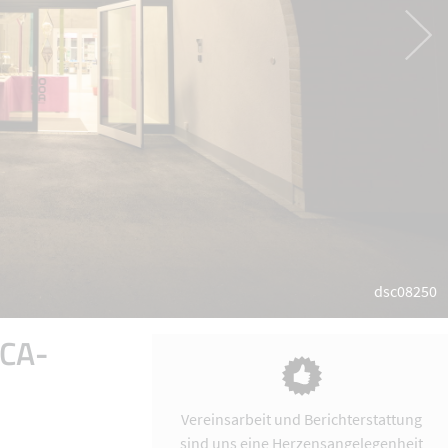
dsc08250
OCA-
Vereinsarbeit und Berichterstattung
sind uns eine Herzensangelegenheit