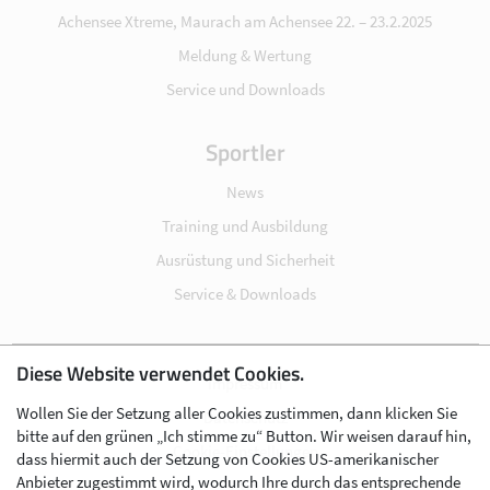
Achensee Xtreme, Maurach am Achensee 22. – 23.2.2025
Meldung & Wertung
Service und Downloads
Sportler
News
Training und Ausbildung
Ausrüstung und Sicherheit
Service & Downloads
Diese Website verwendet Cookies.
Impressum
Wollen Sie der Setzung aller Cookies zustimmen, dann klicken Sie
Datenschutz
bitte auf den grünen „Ich stimme zu“ Button. Wir weisen darauf hin,
Cookie-Einstellungen
dass hiermit auch der Setzung von Cookies US-amerikanischer
Anbieter zugestimmt wird, wodurch Ihre durch das entsprechende
AGB