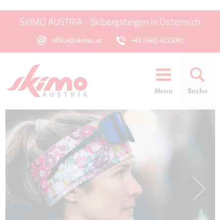
SKIMO AUSTRIA - Skibergsteigen in Österreich
office@skimo.at
+43 (660) 4113091
Menu
Suche