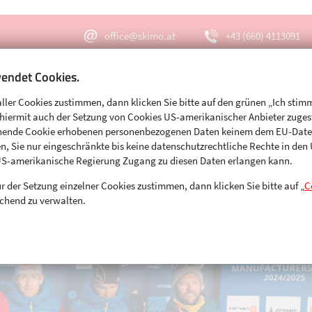
office@skimo.at
+43 (660) 4113091
endet Cookies.
aller Cookies zustimmen, dann klicken Sie bitte auf den grünen „Ich stim
Menu
Suche
s hiermit auch der Setzung von Cookies US-amerikanischer Anbieter zuge
echende Cookie erhobenen personenbezogenen Daten keinem dem EU-Dat
n, Sie nur eingeschränkte bis keine datenschutzrechtliche Rechte in de
US-amerikanische Regierung Zugang zu diesen Daten erlangen kann.
r der Setzung einzelner Cookies zustimmen, dann klicken Sie bitte auf „
C
chend zu verwalten.