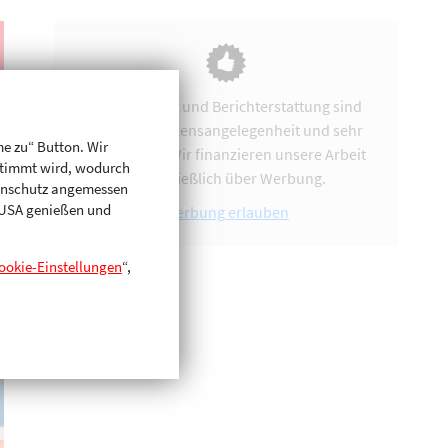
Vereinsarbeit und Berichterstattung sind
uns eine Herzensangelegenheit und sehr
me zu“ Button. Wir
zeitintensiv. Wir finanzieren unsere Arbeit
stimmt wird, wodurch
ausschließlich über Werbung.
enschutz angemessen
n USA genießen und
Werbung erlauben
ookie-Einstellungen
“,