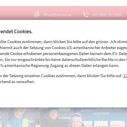
office@skimo.at
+43 (660) 4113091
endet Cookies.
aller Cookies zustimmen, dann klicken Sie bitte auf den grünen „Ich stim
Menu
Suche
s hiermit auch der Setzung von Cookies US-amerikanischer Anbieter zuge
echende Cookie erhobenen personenbezogenen Daten keinem dem EU-Dat
n, Sie nur eingeschränkte bis keine datenschutzrechtliche Rechte in de
US-amerikanische Regierung Zugang zu diesen Daten erlangen kann.
r der Setzung einzelner Cookies zustimmen, dann klicken Sie bitte auf „
C
chend zu verwalten.