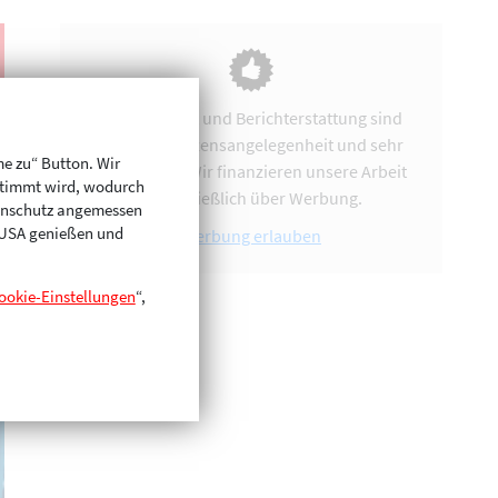
Vereinsarbeit und Berichterstattung sind
uns eine Herzensangelegenheit und sehr
me zu“ Button. Wir
zeitintensiv. Wir finanzieren unsere Arbeit
stimmt wird, wodurch
ausschließlich über Werbung.
enschutz angemessen
n USA genießen und
Werbung erlauben
ookie-Einstellungen
“,