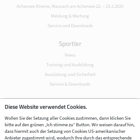
Achensee Xtreme, Maurach am Achensee 22. – 23.2.2025
Meldung & Wertung
Service und Downloads
Sportler
News
Training und Ausbildung
Ausrüstung und Sicherheit
Service & Downloads
Diese Website verwendet Cookies.
Impressum
Wollen Sie der Setzung aller Cookies zustimmen, dann klicken Sie
Datenschutz
bitte auf den grünen „Ich stimme zu“ Button. Wir weisen darauf hin,
Cookie-Einstellungen
dass hiermit auch der Setzung von Cookies US-amerikanischer
Anbieter zugestimmt wird, wodurch Ihre durch das entsprechende
AGB