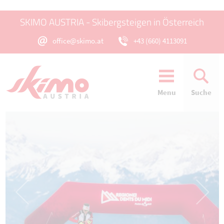
SKIMO AUSTRIA - Skibergsteigen in Österreich
office@skimo.at
+43 (660) 4113091
Menu
Suche