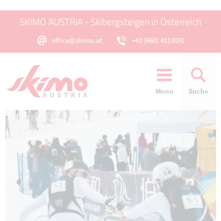
SKIMO AUSTRIA - Skibergsteigen in Österreich
office@skimo.at
+43 (660) 4113091
Menu
Suche