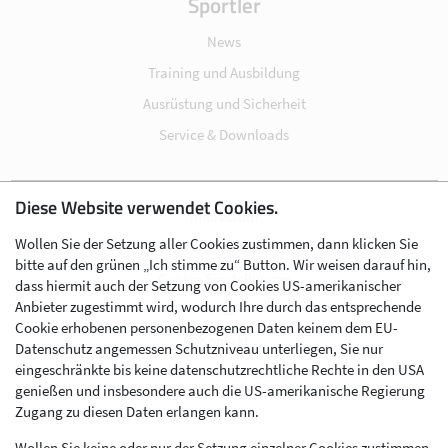
Sportler
News
Training und Ausbildung
Ausrüstung und Sicherheit
Service & Downloads
Diese Website verwendet Cookies.
Impressum
Wollen Sie der Setzung aller Cookies zustimmen, dann klicken Sie
Datenschutz
bitte auf den grünen „Ich stimme zu“ Button. Wir weisen darauf hin,
Cookie-Einstellungen
dass hiermit auch der Setzung von Cookies US-amerikanischer
Anbieter zugestimmt wird, wodurch Ihre durch das entsprechende
AGB
Cookie erhobenen personenbezogenen Daten keinem dem EU-
Kontakt
Datenschutz angemessen Schutzniveau unterliegen, Sie nur
eingeschränkte bis keine datenschutzrechtliche Rechte in den USA
Werben im Skibergsteigen
genießen und insbesondere auch die US-amerikanische Regierung
Zugang zu diesen Daten erlangen kann.
Wollen Sie keine oder nur der Setzung einzelner Cookies zustimmen,