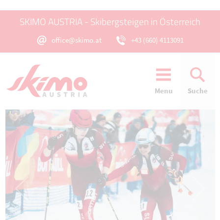
SKIMO AUSTRIA - Skibergsteigen in Österreich
office@skimo.at
+43 (660) 4113091
Menu
Suche