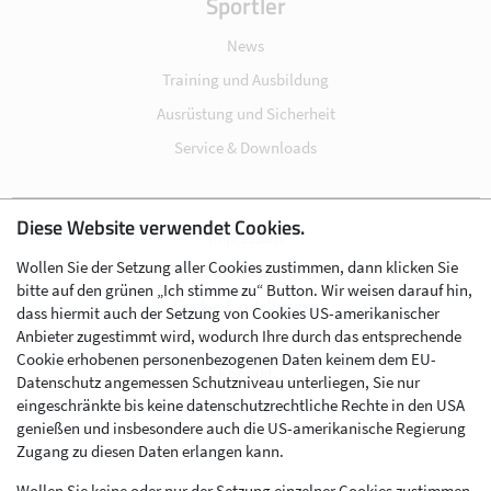
Sportler
News
Training und Ausbildung
Ausrüstung und Sicherheit
Service & Downloads
Diese Website verwendet Cookies.
Impressum
Wollen Sie der Setzung aller Cookies zustimmen, dann klicken Sie
Datenschutz
bitte auf den grünen „Ich stimme zu“ Button. Wir weisen darauf hin,
Cookie-Einstellungen
dass hiermit auch der Setzung von Cookies US-amerikanischer
Anbieter zugestimmt wird, wodurch Ihre durch das entsprechende
AGB
Cookie erhobenen personenbezogenen Daten keinem dem EU-
Kontakt
Datenschutz angemessen Schutzniveau unterliegen, Sie nur
eingeschränkte bis keine datenschutzrechtliche Rechte in den USA
Werben im Skibergsteigen
genießen und insbesondere auch die US-amerikanische Regierung
Zugang zu diesen Daten erlangen kann.
Wollen Sie keine oder nur der Setzung einzelner Cookies zustimmen,