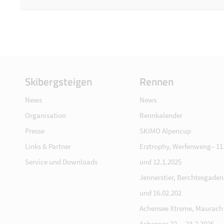
Skibergsteigen
Rennen
News
News
Organisation
Rennkalender
Presse
SKIMO Alpencup
Links & Partner
Erztrophy, Werfenweng– 11.
Service und Downloads
und 12.1.2025
Jennerstier, Berchtesgaden 
und 16.02.202
Achensee Xtreme, Maurach
Achensee 22. – 23.2.2025