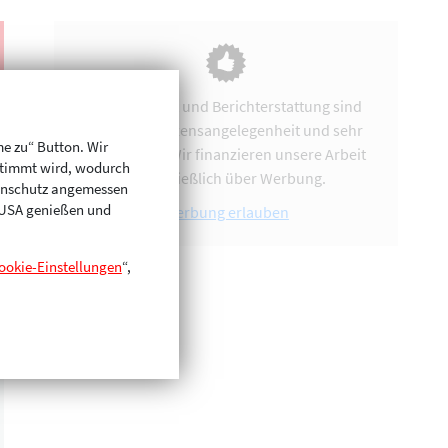
Vereinsarbeit und Berichterstattung sind
uns eine Herzensangelegenheit und sehr
me zu“ Button. Wir
zeitintensiv. Wir finanzieren unsere Arbeit
stimmt wird, wodurch
ausschließlich über Werbung.
enschutz angemessen
n USA genießen und
Werbung erlauben
ookie-Einstellungen
“,