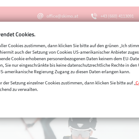
office@skimo.at
+43 (660) 4113091
endet Cookies.
aller Cookies zustimmen, dann klicken Sie bitte auf den grünen „Ich stim
Menu
Suche
s hiermit auch der Setzung von Cookies US-amerikanischer Anbieter zuge
echende Cookie erhobenen personenbezogenen Daten keinem dem EU-Dat
n, Sie nur eingeschränkte bis keine datenschutzrechtliche Rechte in de
US-amerikanische Regierung Zugang zu diesen Daten erlangen kann.
r der Setzung einzelner Cookies zustimmen, dann klicken Sie bitte auf „
C
chend zu verwalten.