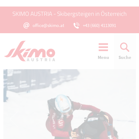
SKIMO AUSTRIA - Skibergsteigen in Österreich
office@skimo.at
+43 (660) 4113091
Menu
Suche