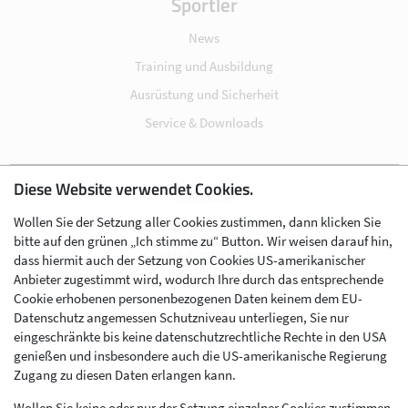
Sportler
News
Training und Ausbildung
Ausrüstung und Sicherheit
Service & Downloads
Diese Website verwendet Cookies.
Impressum
Wollen Sie der Setzung aller Cookies zustimmen, dann klicken Sie
Datenschutz
bitte auf den grünen „Ich stimme zu“ Button. Wir weisen darauf hin,
Cookie-Einstellungen
dass hiermit auch der Setzung von Cookies US-amerikanischer
Anbieter zugestimmt wird, wodurch Ihre durch das entsprechende
AGB
Cookie erhobenen personenbezogenen Daten keinem dem EU-
Kontakt
Datenschutz angemessen Schutzniveau unterliegen, Sie nur
eingeschränkte bis keine datenschutzrechtliche Rechte in den USA
Werben im Skibergsteigen
genießen und insbesondere auch die US-amerikanische Regierung
Zugang zu diesen Daten erlangen kann.
Wollen Sie keine oder nur der Setzung einzelner Cookies zustimmen,