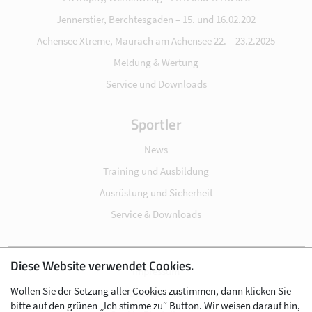
Jennerstier, Berchtesgaden – 15. und 16.02.202
Achensee Xtreme, Maurach am Achensee 22. – 23.2.2025
Meldung & Wertung
Service und Downloads
Sportler
News
Training und Ausbildung
Ausrüstung und Sicherheit
Service & Downloads
Diese Website verwendet Cookies.
Impressum
Wollen Sie der Setzung aller Cookies zustimmen, dann klicken Sie
Datenschutz
bitte auf den grünen „Ich stimme zu“ Button. Wir weisen darauf hin,