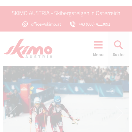
SKIMO AUSTRIA - Skibergsteigen in Österreich
office@skimo.at
+43 (660) 4113091
Menu
Suche