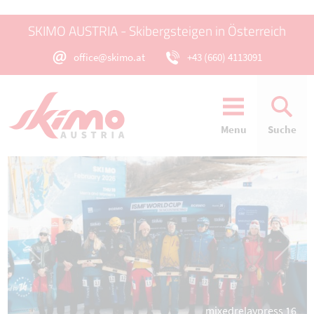
SKIMO AUSTRIA - Skibergsteigen in Österreich
office@skimo.at
+43 (660) 4113091
Menu
Suche
mixedrelaypress 16