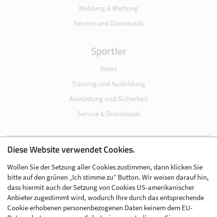
Meldung & Wertung
Service und Downloads
Sportler
News
Training und Ausbildung
Ausrüstung und Sicherheit
Service & Downloads
Diese Website verwendet Cookies.
Impressum
Wollen Sie der Setzung aller Cookies zustimmen, dann klicken Sie
Datenschutz
bitte auf den grünen „Ich stimme zu“ Button. Wir weisen darauf hin,
Cookie-Einstellungen
dass hiermit auch der Setzung von Cookies US-amerikanischer
Anbieter zugestimmt wird, wodurch Ihre durch das entsprechende
AGB
Cookie erhobenen personenbezogenen Daten keinem dem EU-
Kontakt