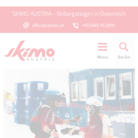
SKIMO AUSTRIA - Skibergsteigen in Österreich
office@skimo.at
+43 (660) 4113091
Menu
Suche