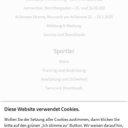
Jennerstier, Berchtesgaden – 15. und 16.02.202
Achensee Xtreme, Maurach am Achensee 22. – 23.2.2025
Meldung & Wertung
Service und Downloads
Sportler
News
Training und Ausbildung
Ausrüstung und Sicherheit
Service & Downloads
Diese Website verwendet Cookies.
Impressum
Wollen Sie der Setzung aller Cookies zustimmen, dann klicken Sie
Datenschutz
bitte auf den grünen „Ich stimme zu“ Button. Wir weisen darauf hin,