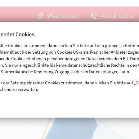
office@skimo.at
+43 (660) 4113091
endet Cookies.
aller Cookies zustimmen, dann klicken Sie bitte auf den grünen „Ich stim
Menu
Suche
s hiermit auch der Setzung von Cookies US-amerikanischer Anbieter zuge
echende Cookie erhobenen personenbezogenen Daten keinem dem EU-Dat
n, Sie nur eingeschränkte bis keine datenschutzrechtliche Rechte in de
US-amerikanische Regierung Zugang zu diesen Daten erlangen kann.
r der Setzung einzelner Cookies zustimmen, dann klicken Sie bitte auf „
C
chend zu verwalten.