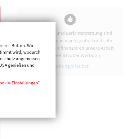
Vereinsarbeit und Berichterstattung sind
uns eine Herzensangelegenheit und sehr
me zu“ Button. Wir
zeitintensiv. Wir finanzieren unsere Arbeit
stimmt wird, wodurch
ausschließlich über Werbung.
enschutz angemessen
n USA genießen und
Werbung erlauben
ookie-Einstellungen
“,