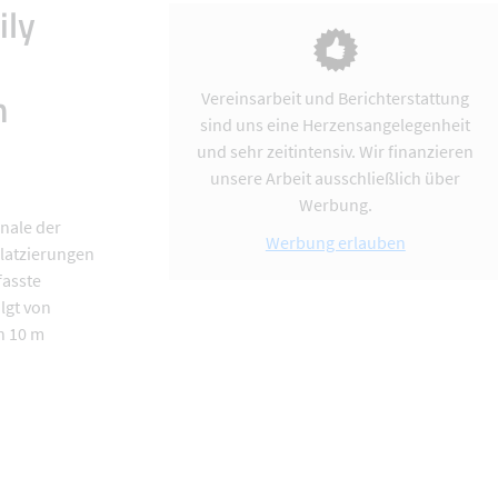
ily
n
Vereinsarbeit und Berichterstattung
sind uns eine Herzensangelegenheit
und sehr zeitintensiv. Wir finanzieren
unsere Arbeit ausschließlich über
Werbung.
nale der
Werbung erlauben
latzierungen
fasste
lgt von
n 10 m