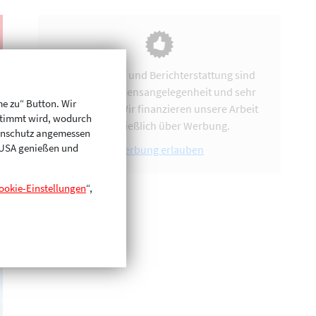
Vereinsarbeit und Berichterstattung sind
uns eine Herzensangelegenheit und sehr
me zu“ Button. Wir
zeitintensiv. Wir finanzieren unsere Arbeit
stimmt wird, wodurch
ausschließlich über Werbung.
enschutz angemessen
n USA genießen und
Werbung erlauben
ookie-Einstellungen
“,