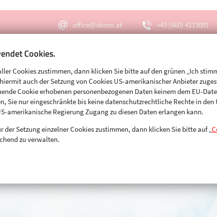
office@skimo.at
+43 (660) 4113091
endet Cookies.
aller Cookies zustimmen, dann klicken Sie bitte auf den grünen „Ich stim
Menu
Suche
s hiermit auch der Setzung von Cookies US-amerikanischer Anbieter zuge
echende Cookie erhobenen personenbezogenen Daten keinem dem EU-Dat
n, Sie nur eingeschränkte bis keine datenschutzrechtliche Rechte in de
US-amerikanische Regierung Zugang zu diesen Daten erlangen kann.
r der Setzung einzelner Cookies zustimmen, dann klicken Sie bitte auf „
C
chend zu verwalten.