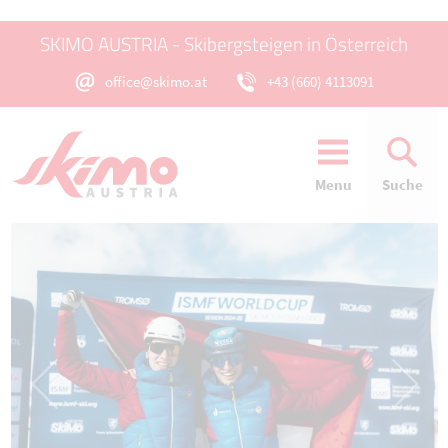
SKIMO AUSTRIA - Skibergsteigen in Österreich
office@skimo.at
+43 (660) 4113091
Menu
Suche