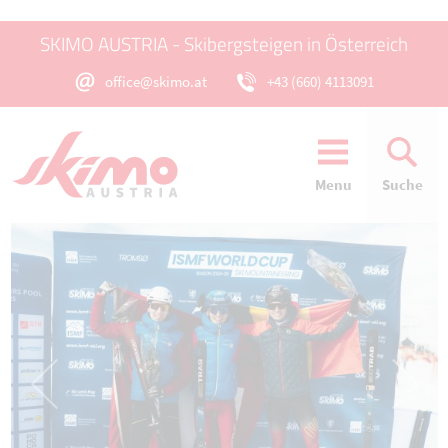
SKIMO AUSTRIA - Skibergsteigen in Österreich
office@skimo.at
+43 (660) 4113091
Menu
Suche