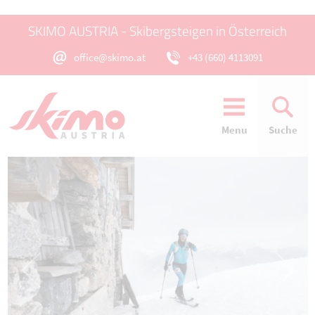
SKIMO AUSTRIA - Skibergsteigen in Österreich
office@skimo.at
+43 (660) 4113091
Menu
Suche