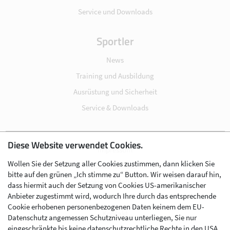
Service und Downloads
Sportler
News
Training und Ausbildung
Ausrüstung und Sicherheit
Service & Downloads
Diese Website verwendet Cookies.
Impressum
Wollen Sie der Setzung aller Cookies zustimmen, dann klicken Sie
Datenschutz
bitte auf den grünen „Ich stimme zu“ Button. Wir weisen darauf hin,
Cookie-Einstellungen
dass hiermit auch der Setzung von Cookies US-amerikanischer
Anbieter zugestimmt wird, wodurch Ihre durch das entsprechende
AGB
Cookie erhobenen personenbezogenen Daten keinem dem EU-
Kontakt
Datenschutz angemessen Schutzniveau unterliegen, Sie nur
eingeschränkte bis keine datenschutzrechtliche Rechte in den USA
Werben im Skibergsteigen