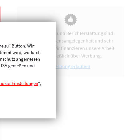
Vereinsarbeit und Berichterstattung sind
uns eine Herzensangelegenheit und sehr
me zu“ Button. Wir
zeitintensiv. Wir finanzieren unsere Arbeit
stimmt wird, wodurch
ausschließlich über Werbung.
enschutz angemessen
n USA genießen und
Werbung erlauben
ookie-Einstellungen
“,