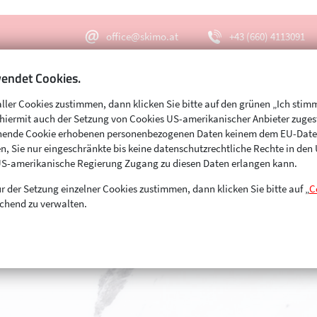
office@skimo.at
+43 (660) 4113091
endet Cookies.
aller Cookies zustimmen, dann klicken Sie bitte auf den grünen „Ich stim
Menu
Suche
s hiermit auch der Setzung von Cookies US-amerikanischer Anbieter zuge
echende Cookie erhobenen personenbezogenen Daten keinem dem EU-Dat
n, Sie nur eingeschränkte bis keine datenschutzrechtliche Rechte in de
US-amerikanische Regierung Zugang zu diesen Daten erlangen kann.
r der Setzung einzelner Cookies zustimmen, dann klicken Sie bitte auf „
C
chend zu verwalten.